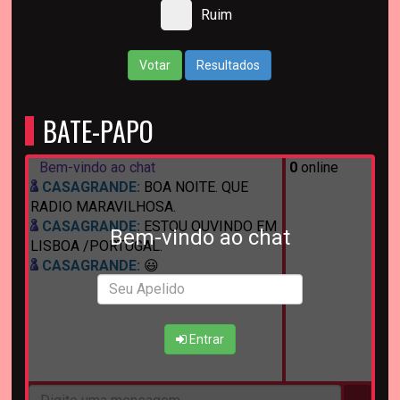
Ruim
Votar
Resultados
BATE-PAPO
Bem-vindo ao chat
0
online
CASAGRANDE:
BOA NOITE. QUE
RADIO MARAVILHOSA.
CASAGRANDE:
ESTOU OUVINDO EM
Bem-vindo ao chat
LISBOA /PORTUGAL.
CASAGRANDE:
😃
Entrar